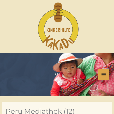
Zum
Inhalt
springen
MA
ME
Suchen
Peru Mediathek (12)